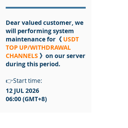
Dear valued customer, we
will performing system
maintenance for《
USDT
TOP UP/WITHDRAWAL
CHANNELS
》on our server
during this period.
👉Start time:
12 JUL 2026
06:00 (GMT+8)
👉Completion time:
12 JUL 2026