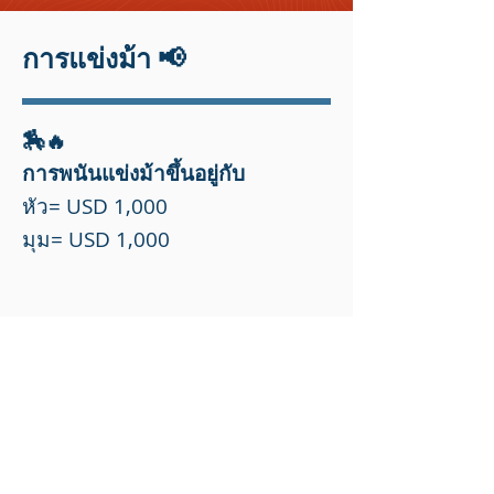
การแข่งม้า 📢
🏇
🔥
การพนันแข่งม้าขึ้นอยู่กับ
หัว= USD
1
,
000
มุม= USD 1,000
HORSE RACING
MAXIMUM BET 📢
🏇
🔥
Horse Racing maximum bet